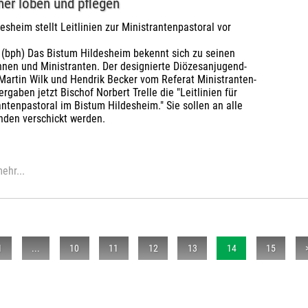
er loben und pflegen
esheim stellt Leitlinien zur Ministrantenpastoral vor
 (bph) Das Bistum Hildesheim bekennt sich zu seinen
nnen und Ministranten. Der designierte Diözesanjugend-
Martin Wilk und Hendrik Becker vom Referat Ministranten-
ergaben jetzt Bischof Norbert Trelle die "Leitlinien für
antenpastoral im Bistum Hildesheim." Sie sollen an alle
nden verschickt werden.
ehr...
1
...
10
11
12
13
14
15