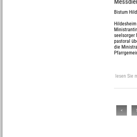
Messdien
Bistum Hild
Hildesheim
Ministranti
seelsorger 
pastoral üb
die Ministr
Pfarrgemei
lesen Sie m
<