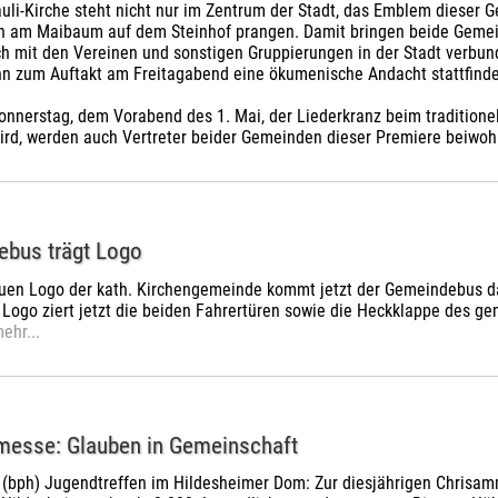
auli-Kirche steht nicht nur im Zentrum der Stadt, das Emblem diese
ch am Maibaum auf dem Steinhof prangen. Damit bringen beide Gem
ch mit den Vereinen und sonstigen Gruppierungen in der Stadt verbu
n zum Auftakt am Freitagabend eine ökumenische Andacht stattfinde
nnerstag, dem Vorabend des 1. Mai, der Liederkranz beim tradition
ird, werden auch Vertreter beider Gemeinden dieser Premiere beiwoh
bus trägt Logo
uen Logo der kath. Kirchengemeinde kommt jetzt der Gemeindebus da
Logo ziert jetzt die beiden Fahrertüren sowie die Heckklappe des 
ehr...
esse: Glauben in Gemeinschaft
(bph) Jugendtreffen im Hildesheimer Dom: Zur diesjährigen Chrisamm