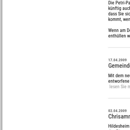
Die Petri-P
künftig au
dass Sie si
kommt, wen
Wenn am Do
enthüllen w
17.04.2009
Gemeinde
Mit dem ne
entworfene 
lesen Sie m
02.04.2009
Chrisamm
Hildesheim 