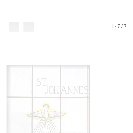
1 - 7 / 7
<
>