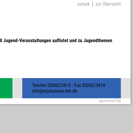
zurück
|
zur Übersicht
ell Jugend-Veranstaltungen auflistet und zu Jugendthemen
Telefon 05042/3415 - Fax 05042/3416
info@stjohannes-bm.de
sponsored by