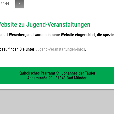
 / 144
>
ebsite zu Jugend-Veranstaltungen
kanat Weserbergland wurde ein neue Website eingerichtet, die spezi
dazu finden Sie unter
Jugend-Veranstaltungen-Infos
.
Katholisches Pfarramt St. Johannes der Täufer
Angerstraße 29 - 31848 Bad Münder