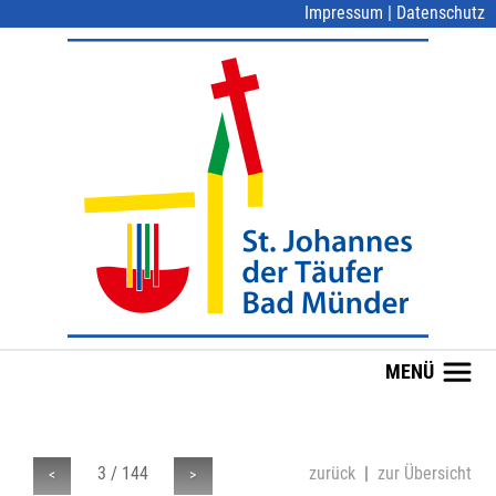
Impressum
|
Datenschutz
MENÜ
3 / 144
zurück
|
zur Übersicht
<
>